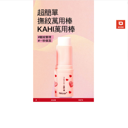
韓國KAHI撫紋萬能棒專賣店
作者:
admin
告別顯老細紋！萬用膏能棒讓
妳逆齡生長
想找回韓劇女主角般的澎潤彈肌嗎？
萬用膏
絕對是您
的秘密武器，這支小粉棒蘊含豐富的三文魚膠原蛋白
與PDRN成分，能為肌膚深層注入修護能量，有效撫