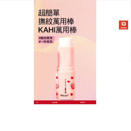
韓國KAHI撫紋萬能棒專賣店
天然保濕除皺膏
隨著年紀增長、空氣污染等影響，肌膚漸漸失去光澤
和彈性，慢慢皺紋、暗沉問題一一浮現，姊妹們提早
抗老，讓我們一同克服歲月，抵抗地心引力！選擇一
款適合自己的抗老精華液，逆轉肌齡，
天然保濕除皺
膏
在韓國通過食藥署撫紋亮白雙重機能性認證，主要
含有3重膠原蛋白，中包含水解膠原蛋白、水溶性膠原
蛋白、ATELO膠原蛋白三種類型膠原蛋白，10種胜肽
與15%的純維他命C，
天然保濕除皺膏
有助於滋養保
濕、調理紋路及均勻膚色，可以使用在色素沉澱、細