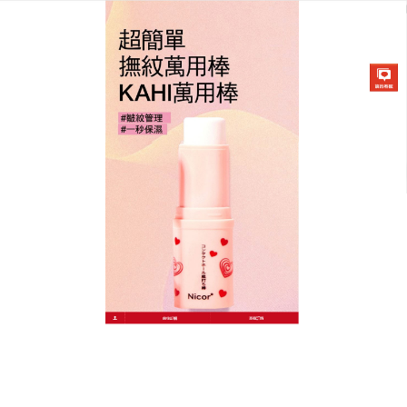
韓國KAHI撫紋萬能棒專賣店
月份:
2026 年 6 月
無皺美肌隨手來！萬用保濕棒
一抹見效
想隨時保持無皺狀態？
萬用保濕棒
就是你的肌膚急救
箱！北大西洋海藻的修復力、珊瑚草的保濕力、蝴蝶
薰衣草的舒緩力，三種天然成分快速撫平細紋，質地