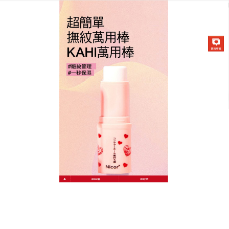
韓國KAHI撫紋萬能棒專賣店
除皺棒推薦輕柔質感能給予頭
髮、臉部、身體等乾燥部位帶
來持久的保濕感
皺紋是衰老的第一特徵，隨著時間流逝，不管男性還
是女性，臉上都會開始出現皺紋，針對不同的皺紋，
保養方法也不一樣，
推薦除皺棒
利用專利花香萃取技
術“油壓環保萃取法”，將茉莉花的抗氧化特性因子鎖
於具備滋潤功效的荷荷巴蠟中，秒速柔化小細紋，同
時控油持妝，妝感更貼膚，並注入胜肽複合精華，從