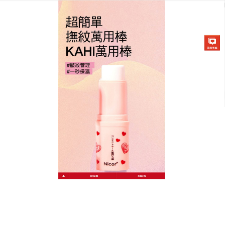
韓國KAHI撫紋萬能棒專賣店
撫紋精華棒能讓膏體更完美的
融入肌膚，達到最高校的保濕
滋養效果
當您想要改善皺紋並去除雀斑時,要保持化妝直到下午
發光
，撫紋精華棒
內涵滿滿的膠原蛋白與添加15%維
他命C，因此很適合拿來撫平細紋使用，使肌膚變得柔
軟有彈性，讓皮膚有著水潤透亮的光感，打造令人羨
慕不已的發光肌，撫紋精華棒可以對抗對皮膚有害的
藍光，保護臉上脆弱的皮膚，防止老化和有色素沉