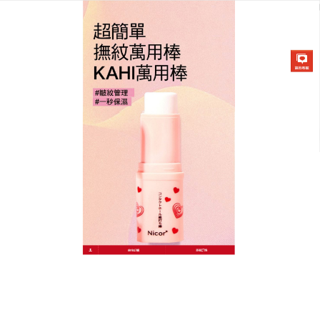
韓國KAHI撫紋萬能棒專賣店
撫紋精華棒穩定肌膚狀態、防
止肌膚水分蒸發
皮膚的衰老，是一個極其複雜的生命過程，影響的因
素很多，
撫紋精華棒
內含多種玻尿酸及天然植物萃取
成分，有效保濕鎖水及緊緻皮膚，採用天然成分，孕
婦小孩皆可安心使用，可護理鎖骨、肩部乾燥、唇
部、手、頸等部位，撫紋精華棒輕輕一抹，即能補水
保濕抗皺，還可以提升肌膚光澤！
作
發
分
admin
2023 年 7 月 27 日
撫紋精華棒