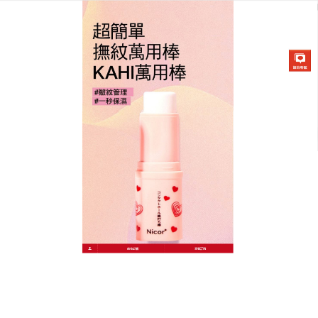
韓國KAHI撫紋萬能棒專賣店
撫紋精華棒能讓膏體更完美的
融入肌膚，達到最高校的保濕
滋養效果
當您想要改善皺紋並去除雀斑時,要保持化妝直到下午
發光，
撫紋精華棒
內涵滿滿的膠原蛋白與添加15%維
他命C，因此很適合拿來撫平細紋使用，並且不論是化
妝前、補妝前、睡前、家裡、車內或上班時都可以使
用唷，撫紋精華棒對緩解乾燥很有一套，甚至有人拿
來當唇妝前的打底，隱形唇紋效果好，是日本女生視