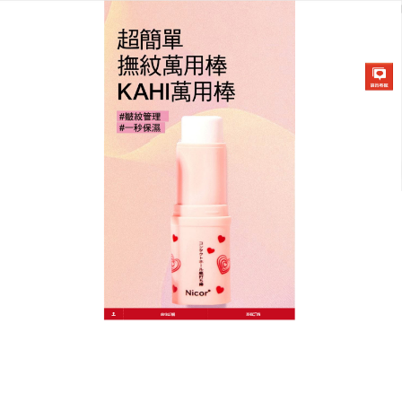
韓國KAHI撫紋萬能棒專賣店
萬用保濕棒能更穩定地被肌膚
徹底吸收，恢復透白亮
沒有哪一個女生不羡慕歷經歲月的侵蝕，十多年後再
現在螢幕上的韓國女明星依然年輕靚麗、光彩照人的
模樣，
萬用保濕棒
高達65%保濕水精華，瓶身銀色轉
開是白色保濕棒，能改善肌膚粗糙，形成隱形的保護
膜，調理水潤肌理，輕輕塗抹在臉頰或乾燥的皮膚區
域上，或在化妝後使用，你會見到妝後肌膚散發出光
澤感，滋潤乾燥的肌膚，萬用保濕棒令肌膚變得柔軟