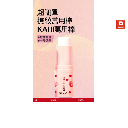
韓國KAHI撫紋萬能棒專賣店
萬用保濕棒令肌膚細膩，恢復
彈性
長皺紋怎麼辦？臉上皺紋怎麼解決？為什麼老化會從2
８歲開始在臉上，畫上層層痕跡呈現？
萬用保濕棒
採
用復活草萃取、海藻醣，即時抓取空氣中的水分子，
主動為肌底迅速儲水補水，有效鎖住肌膚細胞之間的
水分，更新修護細胞深層保濕機能，能有效促使表皮
角質細胞、玻尿酸增生，萬用保濕棒有效撫平紋路，
拉提輪廓，使肌膚整體看起來更加平滑又飽滿。