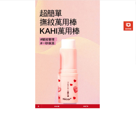
韓國KAHI撫紋萬能棒專賣店
萬用保濕棒純淨保養新選擇，
天然植萃撫紋棒安心呵護
追求純淨高效的保養體驗？
萬用保濕棒
堅持天然植萃
力量，核心成分取自深海魚膠原蛋白與蒸餾萃取的玫
瑰精油，摒棄不必要的添加物，溫和滋養肌膚，有效
補水並撫平因乾燥產生的細微紋理，同時散發天然怡
人花香，萬用保濕棒質地如奶油般細膩，推開即化，
吸收後肌膚呈現啞光柔霧感，適合注重成分純粹與肌
膚健康的你，享受天然帶來的安心水潤，